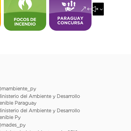
&#x35;
mambiente_py
inisterio del Ambiente y Desarrollo
enible Paraguay
inisterio del Ambiente y Desarrollo
enible Py
mades_py