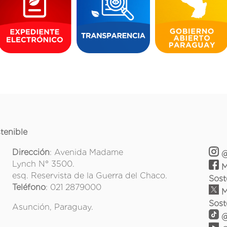
tenible
Dirección
: Avenida Madame
@
Lynch N° 3500.
M
esq. Reservista de la Guerra del Chaco.
Sost
Teléfono
: 021 2879000
M
Sost
Asunción, Paraguay.
@