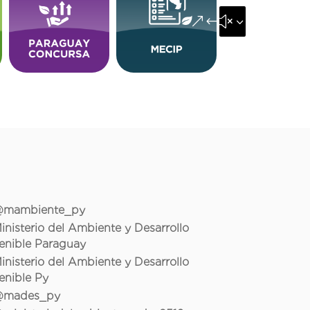
&#x35;
mambiente_py
inisterio del Ambiente y Desarrollo
enible Paraguay
inisterio del Ambiente y Desarrollo
enible Py
mades_py