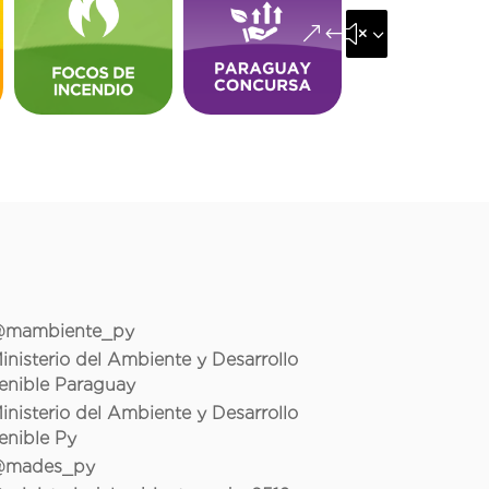
&#x35;
mambiente_py
inisterio del Ambiente y Desarrollo
enible Paraguay
inisterio del Ambiente y Desarrollo
enible Py
mades_py