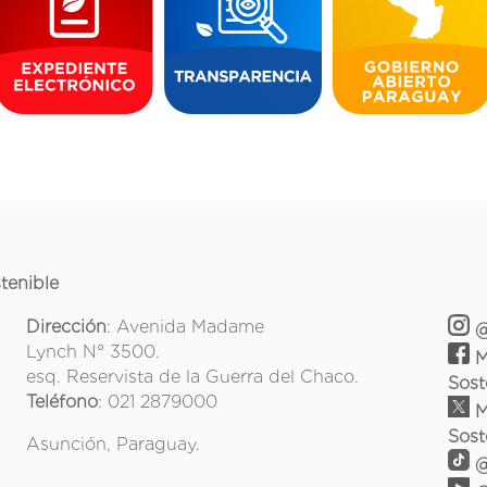
tenible
Dirección
: Avenida Madame
@
Lynch N° 3500.
M
esq. Reservista de la Guerra del Chaco.
Sost
Teléfono
: 021 2879000
M
Sost
Asunción, Paraguay.
@