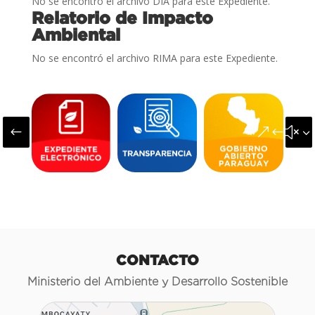
No se encontró el archivo DIA para este Expediente.
Relatorio de Impacto
Ambiental
No se encontró el archivo RIMA para este Expediente.
#
&#x3
CONTACTO
Ministerio del Ambiente y Desarrollo Sostenible