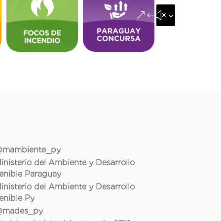
&#x35;
mambiente_py
inisterio del Ambiente y Desarrollo
enible Paraguay
inisterio del Ambiente y Desarrollo
enible Py
mades_py