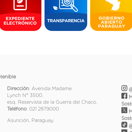
tenible
Dirección
: Avenida Madame
@
Lynch N° 3500.
M
esq. Reservista de la Guerra del Chaco.
Sost
Teléfono
: 021 2879000
M
Sost
Asunción, Paraguay.
@