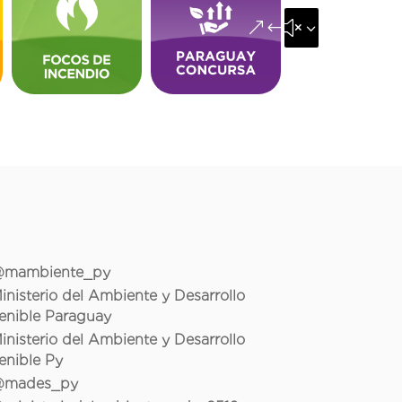
&#x35;
mambiente_py
inisterio del Ambiente y Desarrollo
enible Paraguay
inisterio del Ambiente y Desarrollo
enible Py
mades_py