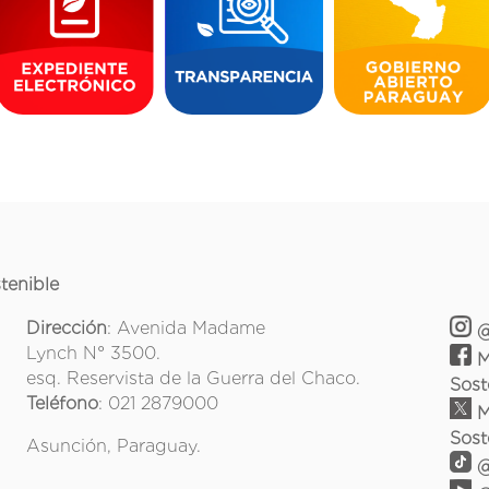
tenible
Dirección
: Avenida Madame
@
Lynch N° 3500.
M
esq. Reservista de la Guerra del Chaco.
Sost
Teléfono
: 021 2879000
M
Sost
Asunción, Paraguay.
@