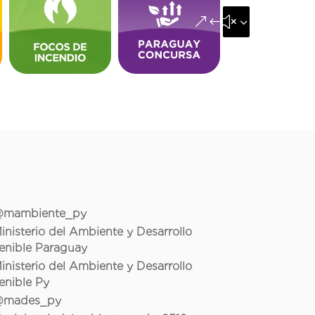
&#x35;
mambiente_py
inisterio del Ambiente y Desarrollo
enible Paraguay
inisterio del Ambiente y Desarrollo
enible Py
mades_py