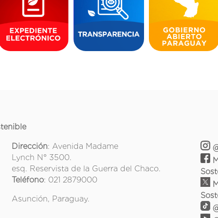
tenible
Dirección
: Avenida Madame
@
Lynch N° 3500.
M
esq. Reservista de la Guerra del Chaco.
Sost
Teléfono
: 021 2879000
M
Sost
Asunción, Paraguay.
@