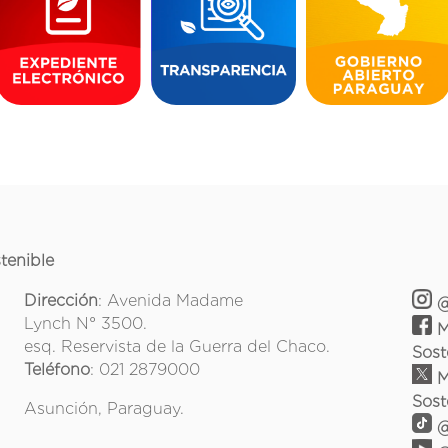
tenible
Dirección
: Avenida Madame
@
Lynch N° 3500.
M
esq. Reservista de la Guerra del Chaco.
Sost
Teléfono
: 021 2879000
M
Sost
Asunción, Paraguay.
@