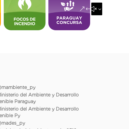
&#x35;
mambiente_py
inisterio del Ambiente y Desarrollo
enible Paraguay
inisterio del Ambiente y Desarrollo
enible Py
mades_py