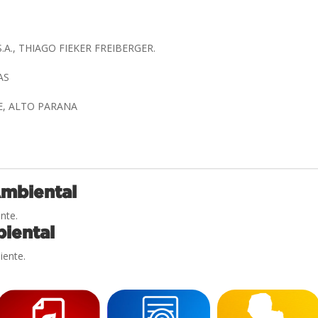
S.A., THIAGO FIEKER FREIBERGER.
PAS
E, ALTO PARANA
Ambiental
nte.
iental
iente.