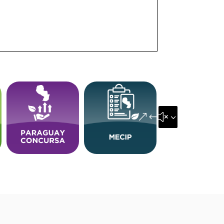
&#x35;