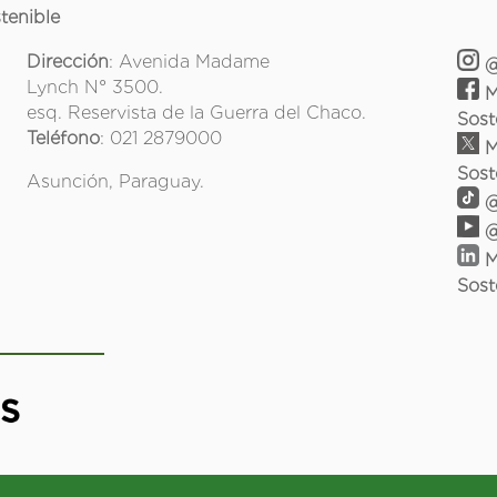
tenible
Dirección
: Avenida Madame
@
Lynch N° 3500.
M
esq. Reservista de la Guerra del Chaco.
Sost
Teléfono
: 021 2879000
M
Sost
Asunción, Paraguay.
@
@
M
Sost