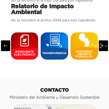
No se encontró el archivo DIA para este Expediente.
Relatorio de Impacto
Ambiental
No se encontró el archivo RIMA para este Expediente.
#
&#x3
CONTACTO
Ministerio del Ambiente y Desarrollo Sostenible