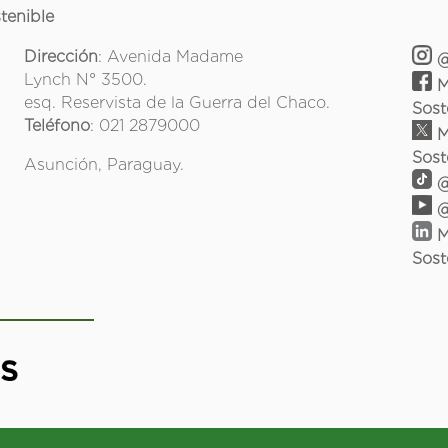
tenible
Dirección
: Avenida Madame
@
Lynch N° 3500.
M
esq. Reservista de la Guerra del Chaco.
Sost
Teléfono
: 021 2879000
M
Sost
Asunción, Paraguay.
@
@
M
Sost