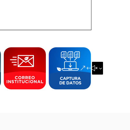
&#x35;