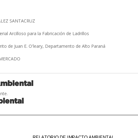
ALEZ SANTACRUZ
rial Arcilloso para la Fabricación de Ladrillos
trito de Juan E. O'leary, Departamento de Alto Paraná
 MERCADO
Ambiental
nte.
iental