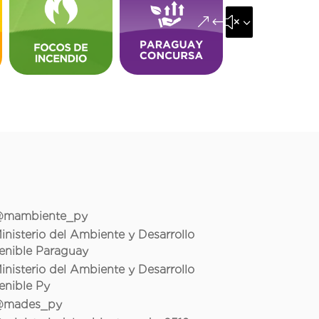
&#x35;
mambiente_py
inisterio del Ambiente y Desarrollo
enible Paraguay
inisterio del Ambiente y Desarrollo
enible Py
mades_py