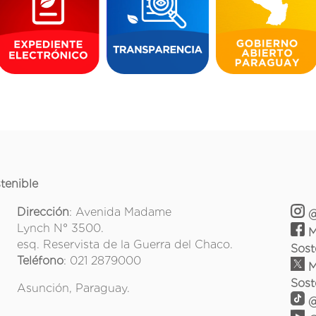
tenible
Dirección
: Avenida Madame
@
Lynch N° 3500.
M
esq. Reservista de la Guerra del Chaco.
Sost
Teléfono
: 021 2879000
M
Sost
Asunción, Paraguay.
@