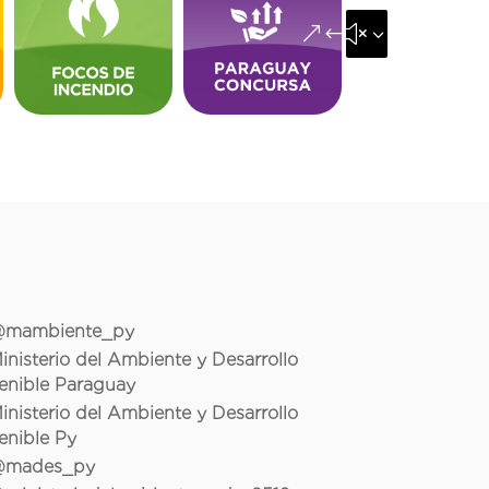
&#x35;
mambiente_py
inisterio del Ambiente y Desarrollo
enible Paraguay
inisterio del Ambiente y Desarrollo
enible Py
mades_py