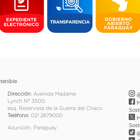
tenible
Dirección
: Avenida Madame
@
Lynch N° 3500.
M
esq. Reservista de la Guerra del Chaco.
Sost
Teléfono
: 021 2879000
M
Sost
Asunción, Paraguay.
@