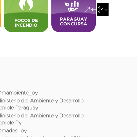
&#x35;
mambiente_py
inisterio del Ambiente y Desarrollo
enible Paraguay
inisterio del Ambiente y Desarrollo
enible Py
mades_py