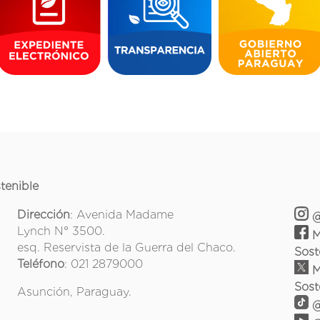
tenible
Dirección
: Avenida Madame
@
Lynch N° 3500.
M
esq. Reservista de la Guerra del Chaco.
Sost
Teléfono
: 021 2879000
M
Sost
Asunción, Paraguay.
@