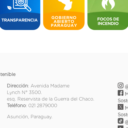
tenible
Dirección
: Avenida Madame
@
Lynch N° 3500.
M
esq. Reservista de la Guerra del Chaco.
Sost
Teléfono
: 021 2879000
M
Sost
Asunción, Paraguay.
@