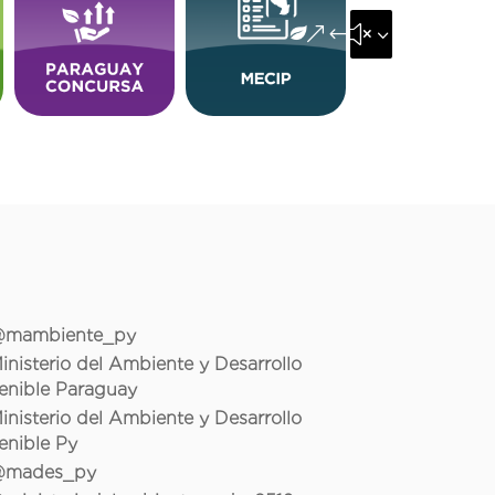
&#x35;
mambiente_py
inisterio del Ambiente y Desarrollo
enible Paraguay
inisterio del Ambiente y Desarrollo
enible Py
mades_py