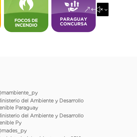
&#x35;
mambiente_py
inisterio del Ambiente y Desarrollo
enible Paraguay
inisterio del Ambiente y Desarrollo
enible Py
mades_py