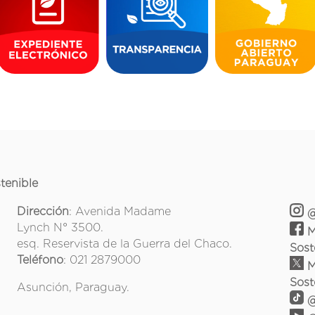
tenible
Dirección
: Avenida Madame
@
Lynch N° 3500.
M
esq. Reservista de la Guerra del Chaco.
Sost
Teléfono
: 021 2879000
M
Sost
Asunción, Paraguay.
@