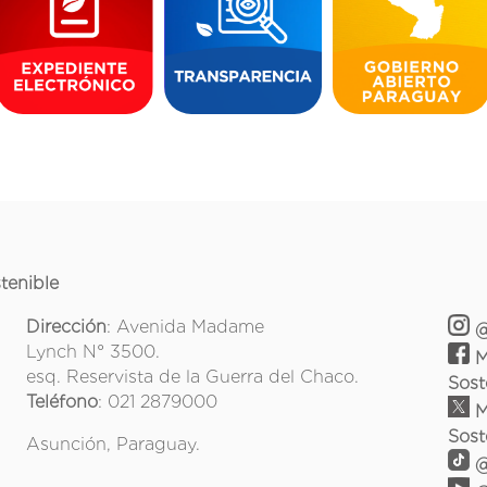
tenible
Dirección
: Avenida Madame
@
Lynch N° 3500.
M
esq. Reservista de la Guerra del Chaco.
Sost
Teléfono
: 021 2879000
M
Sost
Asunción, Paraguay.
@