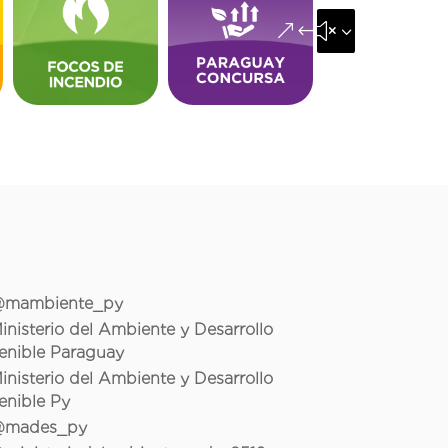
&#x35;
mambiente_py
inisterio del Ambiente y Desarrollo
enible Paraguay
inisterio del Ambiente y Desarrollo
enible Py
mades_py