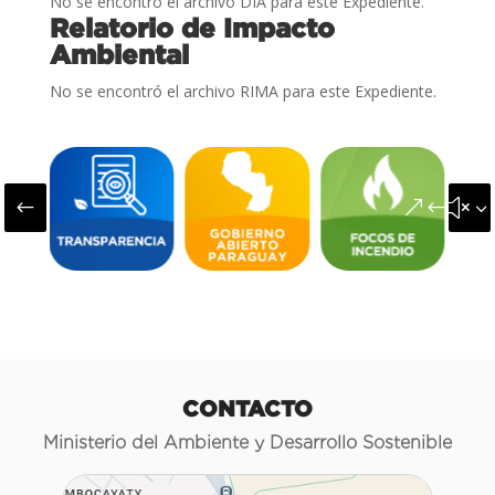
No se encontró el archivo DIA para este Expediente.
Relatorio de Impacto
Ambiental
No se encontró el archivo RIMA para este Expediente.
#
&#x3
CONTACTO
Ministerio del Ambiente y Desarrollo Sostenible