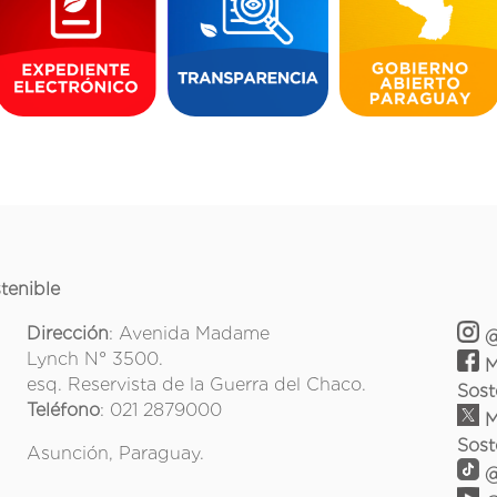
tenible
Dirección
: Avenida Madame
@
Lynch N° 3500.
M
esq. Reservista de la Guerra del Chaco.
Sost
Teléfono
: 021 2879000
M
Sost
Asunción, Paraguay.
@