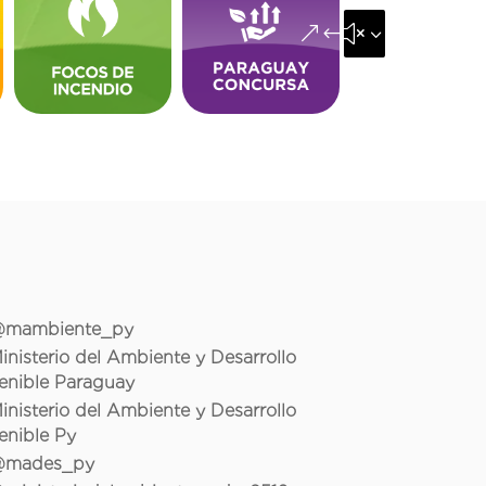
&#x35;
mambiente_py
inisterio del Ambiente y Desarrollo
enible Paraguay
inisterio del Ambiente y Desarrollo
enible Py
mades_py