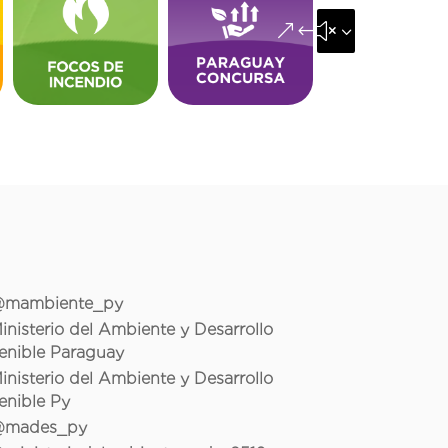
&#x35;
mambiente_py
inisterio del Ambiente y Desarrollo
enible Paraguay
inisterio del Ambiente y Desarrollo
enible Py
mades_py