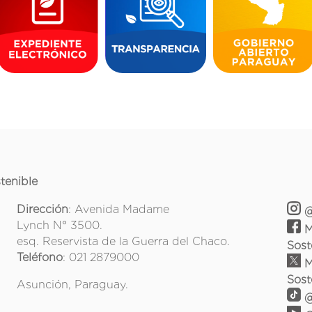
tenible
Dirección
: Avenida Madame
@
Lynch N° 3500.
M
esq. Reservista de la Guerra del Chaco.
Sost
Teléfono
: 021 2879000
M
Sost
Asunción, Paraguay.
@