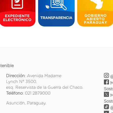
tenible
Dirección
: Avenida Madame
@
Lynch N° 3500.
M
esq. Reservista de la Guerra del Chaco.
Sost
Teléfono
: 021 2879000
M
Sost
Asunción, Paraguay.
@