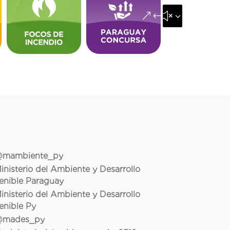
&#x35;
mambiente_py
inisterio del Ambiente y Desarrollo
enible Paraguay
inisterio del Ambiente y Desarrollo
enible Py
mades_py