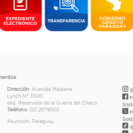
tenible
Dirección
: Avenida Madame
@
Lynch N° 3500.
M
esq. Reservista de la Guerra del Chaco.
Sost
Teléfono
: 021 2879000
M
Sost
Asunción, Paraguay.
@