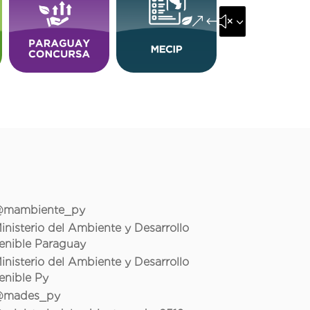
&#x35;
mambiente_py
inisterio del Ambiente y Desarrollo
enible Paraguay
inisterio del Ambiente y Desarrollo
enible Py
mades_py