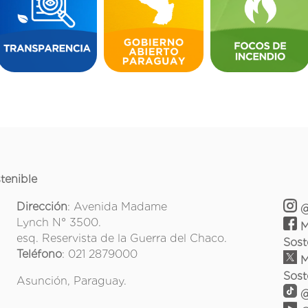
tenible
Dirección
: Avenida Madame
@
Lynch N° 3500.
M
esq. Reservista de la Guerra del Chaco.
Sost
Teléfono
: 021 2879000
M
Sost
Asunción, Paraguay.
@