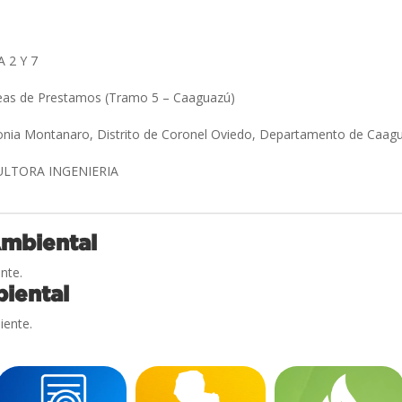
 2 Y 7
reas de Prestamos (Tramo 5 – Caaguazú)
lonia Montanaro, Distrito de Coronel Oviedo, Departamento de Caag
SULTORA INGENIERIA
Ambiental
nte.
iental
iente.