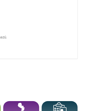
uazú.