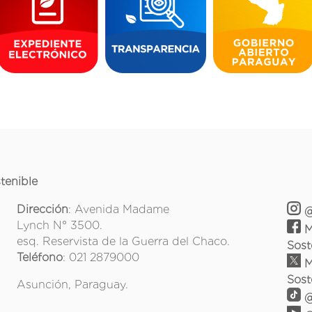
tenible
Dirección
: Avenida Madame
@
Lynch N° 3500.
M
esq. Reservista de la Guerra del Chaco.
Sost
Teléfono
: 021 2879000
M
Sost
Asunción, Paraguay.
@