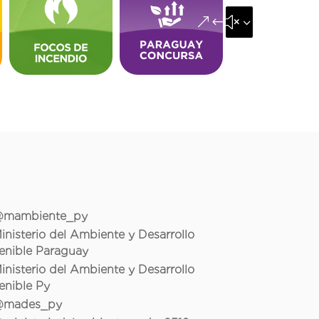
&#x35;
mambiente_py
inisterio del Ambiente y Desarrollo
enible Paraguay
inisterio del Ambiente y Desarrollo
enible Py
mades_py