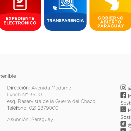
tenible
Dirección
: Avenida Madame
@
Lynch N° 3500.
M
esq. Reservista de la Guerra del Chaco.
Sost
Teléfono
: 021 2879000
M
Sost
Asunción, Paraguay.
@