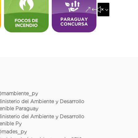
&#x35;
mambiente_py
inisterio del Ambiente y Desarrollo
enible Paraguay
inisterio del Ambiente y Desarrollo
enible Py
mades_py