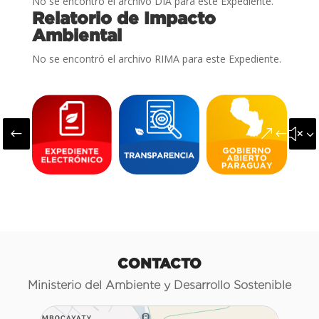
No se encontró el archivo DIA para este Expediente.
Relatorio de Impacto
Ambiental
No se encontró el archivo RIMA para este Expediente.
#
&#x3
CONTACTO
Ministerio del Ambiente y Desarrollo Sostenible