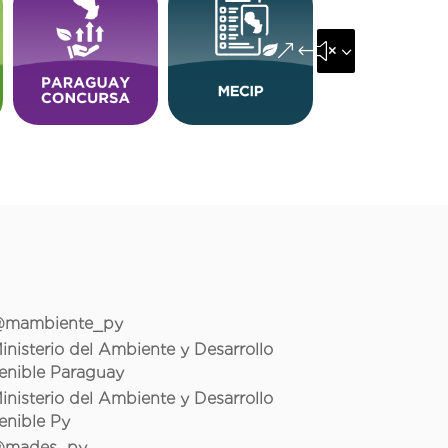
&#x35;
mambiente_py
inisterio del Ambiente y Desarrollo
enible Paraguay
inisterio del Ambiente y Desarrollo
enible Py
mades_py