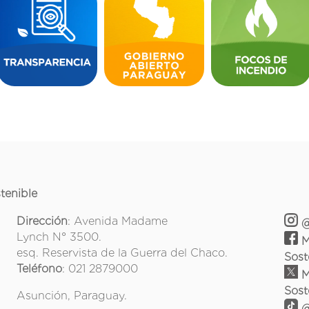
tenible
Dirección
: Avenida Madame
@
Lynch N° 3500.
M
esq. Reservista de la Guerra del Chaco.
Sost
Teléfono
: 021 2879000
M
Sost
Asunción, Paraguay.
@