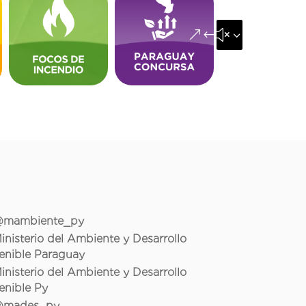
&#x35;
mambiente_py
inisterio del Ambiente y Desarrollo
enible Paraguay
inisterio del Ambiente y Desarrollo
enible Py
mades_py