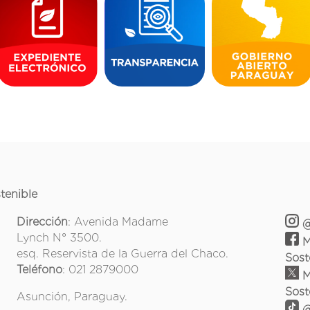
tenible
Dirección
: Avenida Madame
@
Lynch N° 3500.
M
esq. Reservista de la Guerra del Chaco.
Sost
Teléfono
: 021 2879000
M
Sost
Asunción, Paraguay.
@