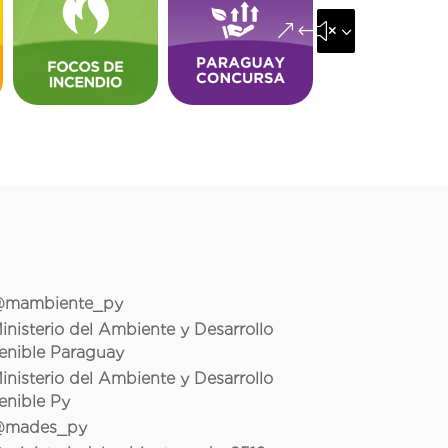
&#x35;
mambiente_py
inisterio del Ambiente y Desarrollo
enible Paraguay
inisterio del Ambiente y Desarrollo
enible Py
mades_py