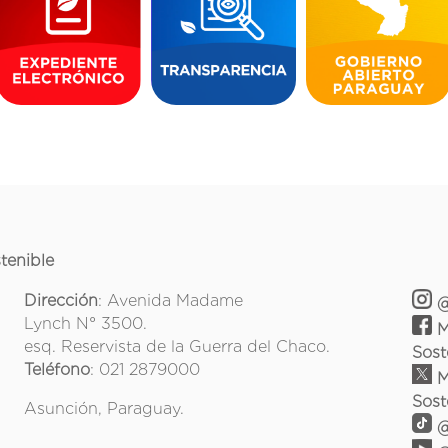
tenible
Dirección
: Avenida Madame
@
Lynch N° 3500.
M
esq. Reservista de la Guerra del Chaco.
Sost
Teléfono
: 021 2879000
M
Sost
Asunción, Paraguay.
@