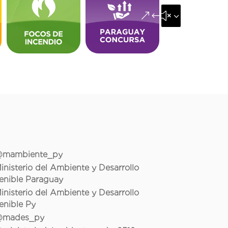
&#x35;
mambiente_py
inisterio del Ambiente y Desarrollo
enible Paraguay
inisterio del Ambiente y Desarrollo
enible Py
mades_py