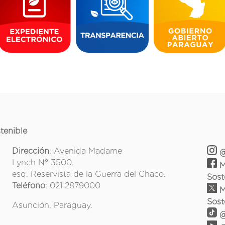
tenible
Dirección
: Avenida Madame
@
Lynch N° 3500.
M
esq. Reservista de la Guerra del Chaco.
Sost
Teléfono
: 021 2879000
M
Sost
Asunción, Paraguay.
@