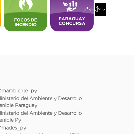
&#x35;
mambiente_py
inisterio del Ambiente y Desarrollo
enible Paraguay
inisterio del Ambiente y Desarrollo
enible Py
mades_py