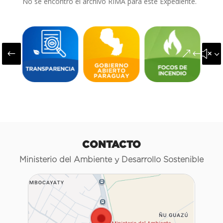
No se encontró el archivo RIMA para este Expediente.
#
&#x3
CONTACTO
Ministerio del Ambiente y Desarrollo Sostenible