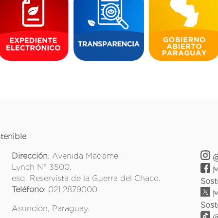
tenible
Dirección
: Avenida Madame
@
Lynch N° 3500.
M
esq. Reservista de la Guerra del Chaco.
Sost
Teléfono
: 021 2879000
M
Sost
Asunción, Paraguay.
@