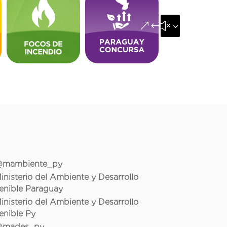
&#x35;
mambiente_py
inisterio del Ambiente y Desarrollo
enible Paraguay
inisterio del Ambiente y Desarrollo
enible Py
mades_py