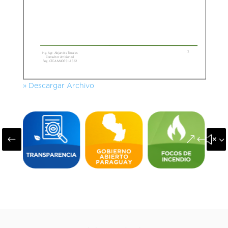
» Descargar Archivo
#
&#x3