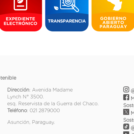
tenible
Dirección
: Avenida Madame
@
Lynch N° 3500.
M
esq. Reservista de la Guerra del Chaco.
Sost
Teléfono
: 021 2879000
M
Sost
Asunción, Paraguay.
@