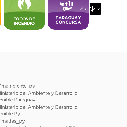
&#x35;
mambiente_py
inisterio del Ambiente y Desarrollo
enible Paraguay
inisterio del Ambiente y Desarrollo
enible Py
mades_py