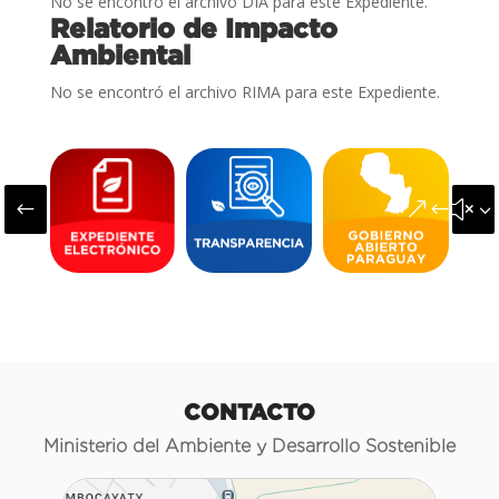
No se encontró el archivo DIA para este Expediente.
Relatorio de Impacto
Ambiental
No se encontró el archivo RIMA para este Expediente.
#
&#x3
CONTACTO
Ministerio del Ambiente y Desarrollo Sostenible