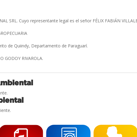
L SRL. Cuyo representante legal es el señor FÉLIX FABIÁN VILL
GROPECUARIA
trito de Quiindy, Departamento de Paraguarí.
IO GODOY RIVAROLA.
Ambiental
nte.
iental
iente.