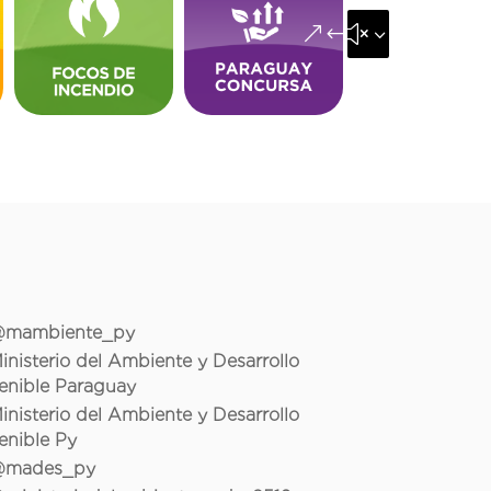
&#x35;
mambiente_py
inisterio del Ambiente y Desarrollo
enible Paraguay
inisterio del Ambiente y Desarrollo
enible Py
mades_py