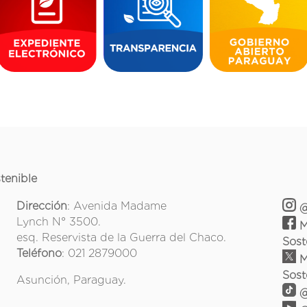
tenible
Dirección
: Avenida Madame
@
Lynch N° 3500.
M
esq. Reservista de la Guerra del Chaco.
Sost
Teléfono
: 021 2879000
M
Sost
Asunción, Paraguay.
@