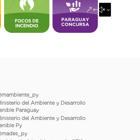
&#x35;
mambiente_py
inisterio del Ambiente y Desarrollo
enible Paraguay
inisterio del Ambiente y Desarrollo
enible Py
mades_py