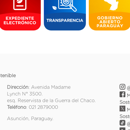
tenible
Dirección
: Avenida Madame
@
Lynch N° 3500.
M
esq. Reservista de la Guerra del Chaco.
Sost
Teléfono
: 021 2879000
M
Sost
Asunción, Paraguay.
@