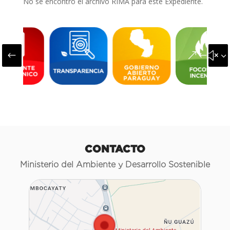
No se encontró el archivo RIMA para este Expediente.
#
&#x3
CONTACTO
Ministerio del Ambiente y Desarrollo Sostenible