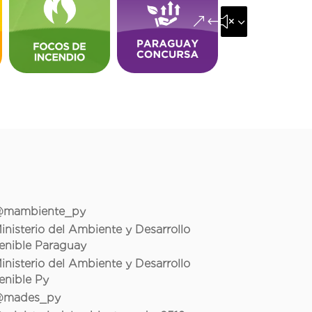
&#x35;
mambiente_py
inisterio del Ambiente y Desarrollo
enible Paraguay
inisterio del Ambiente y Desarrollo
enible Py
mades_py