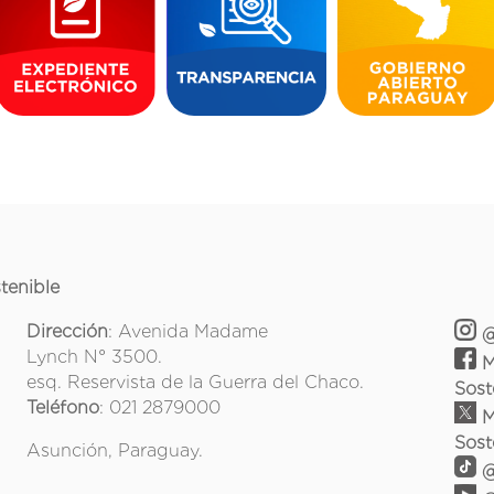
tenible
Dirección
: Avenida Madame
@
Lynch N° 3500.
M
esq. Reservista de la Guerra del Chaco.
Sost
Teléfono
: 021 2879000
M
Sost
Asunción, Paraguay.
@