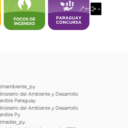
&#x35;
mambiente_py
inisterio del Ambiente y Desarrollo
enible Paraguay
inisterio del Ambiente y Desarrollo
enible Py
mades_py