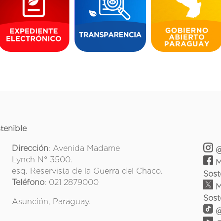
tenible
Dirección
: Avenida Madame
@
Lynch N° 3500.
M
esq. Reservista de la Guerra del Chaco.
Sost
Teléfono
: 021 2879000
M
Sost
Asunción, Paraguay.
@