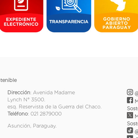
tenible
Dirección
: Avenida Madame
@
Lynch N° 3500.
M
esq. Reservista de la Guerra del Chaco.
Sost
Teléfono
: 021 2879000
M
Sost
Asunción, Paraguay.
@