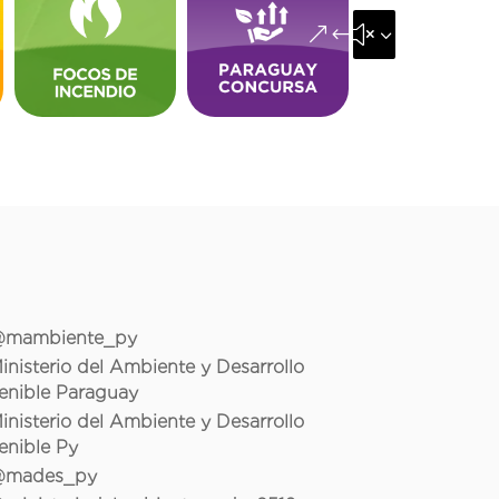
&#x35;
mambiente_py
inisterio del Ambiente y Desarrollo
enible Paraguay
inisterio del Ambiente y Desarrollo
enible Py
mades_py