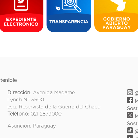
tenible
Dirección
: Avenida Madame
@
Lynch N° 3500.
M
esq. Reservista de la Guerra del Chaco.
Sost
Teléfono
: 021 2879000
M
Sost
Asunción, Paraguay.
@