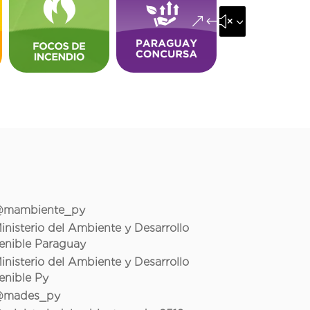
&#x35;
mambiente_py
inisterio del Ambiente y Desarrollo
enible Paraguay
inisterio del Ambiente y Desarrollo
enible Py
mades_py