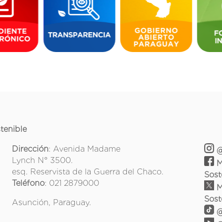
tenible
Dirección
: Avenida Madame
@
Lynch N° 3500.
M
esq. Reservista de la Guerra del Chaco.
Sost
Teléfono
: 021 2879000
M
Sost
Asunción, Paraguay.
@