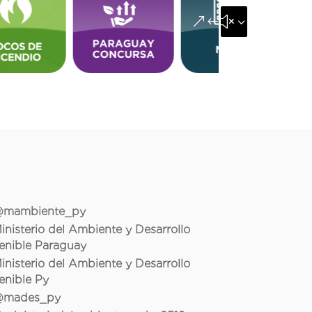
&#x35;
mambiente_py
inisterio del Ambiente y Desarrollo
enible Paraguay
inisterio del Ambiente y Desarrollo
enible Py
mades_py