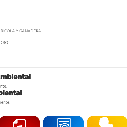
GRICOLA Y GANADERA
EDRO
Ambiental
nte.
iental
iente.