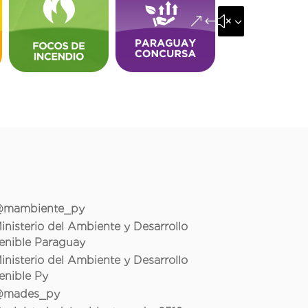
&#x35;
mambiente_py
inisterio del Ambiente y Desarrollo
enible Paraguay
inisterio del Ambiente y Desarrollo
enible Py
mades_py