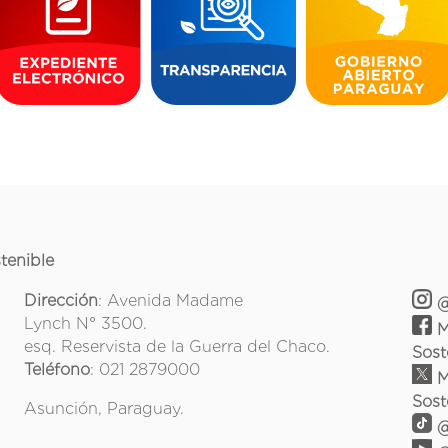
tenible
Dirección
: Avenida Madame
@
Lynch N° 3500.
M
esq. Reservista de la Guerra del Chaco.
Sost
Teléfono
: 021 2879000
M
Sost
Asunción, Paraguay.
@