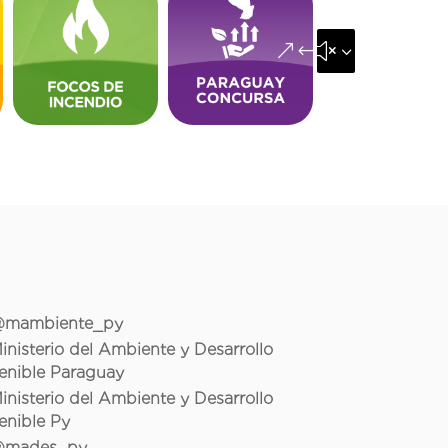
&#x35;
mambiente_py
inisterio del Ambiente y Desarrollo
enible Paraguay
inisterio del Ambiente y Desarrollo
enible Py
mades_py