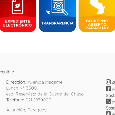
tenible
Dirección
: Avenida Madame
@
Lynch N° 3500.
M
esq. Reservista de la Guerra del Chaco.
Sost
Teléfono
: 021 2879000
M
Sost
Asunción, Paraguay.
@