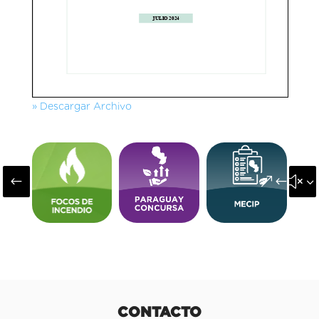
» Descargar Archivo
#
&#x3
CONTACTO