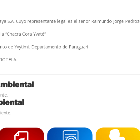
ya S.A. Cuyo representante legal es el señor Raimundo Jorge Pedroz
ola “Chacra Cora Yvaté”
trito de Yvytimi, Departamento de Paraguarí
 ROTELA.
Ambiental
nte.
iental
iente.