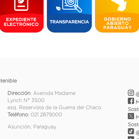
tenible
Dirección
: Avenida Madame
@
Lynch N° 3500.
M
esq. Reservista de la Guerra del Chaco.
Sost
Teléfono
: 021 2879000
M
Sost
Asunción, Paraguay.
@