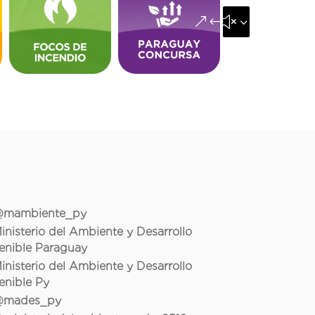
&#x35;
mambiente_py
inisterio del Ambiente y Desarrollo
enible Paraguay
inisterio del Ambiente y Desarrollo
enible Py
mades_py