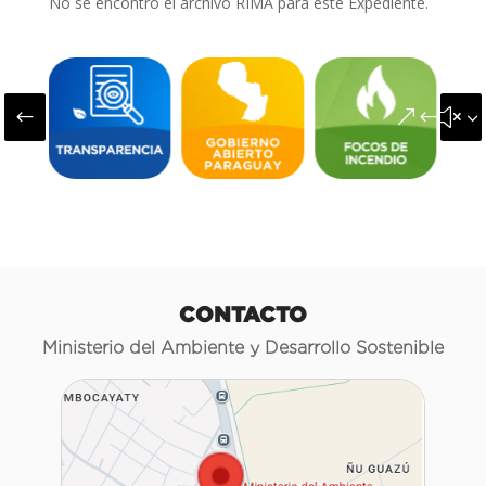
No se encontró el archivo RIMA para este Expediente.
#
&#x3
CONTACTO
Ministerio del Ambiente y Desarrollo Sostenible