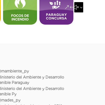
&#x35;
mambiente_py
inisterio del Ambiente y Desarrollo
enible Paraguay
inisterio del Ambiente y Desarrollo
enible Py
mades_py