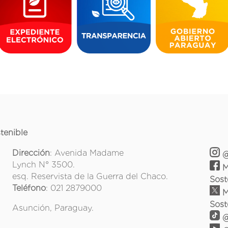
tenible
Dirección
: Avenida Madame
@
Lynch N° 3500.
M
esq. Reservista de la Guerra del Chaco.
Sost
Teléfono
: 021 2879000
M
Sost
Asunción, Paraguay.
@